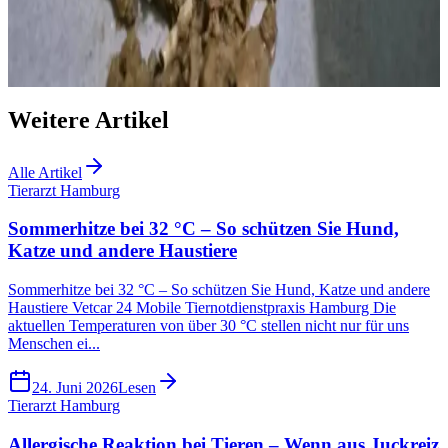
Teilen
Link kopieren
Weitere Artikel
Alle Artikel
Tierarzt Hamburg
Sommerhitze bei 32 °C – So schützen Sie Hund,
Katze und andere Haustiere
Sommerhitze bei 32 °C – So schützen Sie Hund, Katze und andere
Haustiere Vetcar 24 Mobile Tiernotdienstpraxis Hamburg Die
aktuellen Temperaturen von über 30 °C stellen nicht nur für uns
Menschen ei...
24. Juni 2026
Lesen
Tierarzt Hamburg
Allergische Reaktion bei Tieren – Wenn aus Juckreiz