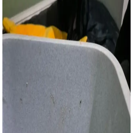
Beim Hausbesuch konnten wir rasch eingreifen und Schlimmeres
verhindern. Unser Team war schnell vor Ort und konnte die
notwendigen Maßnahmen direkt einleiten. Die Fellnase wurde
rechtzeitig versorgt und gerettet. Durch das schnelle Handeln konnte
das Leben des Hundes gerettet werden.
Ein weiteres Beispiel dafür, wie wichtig schnelles Handeln und
aufmerksame Tierhalter sind. Solche Notfälle zeigen immer wieder,
wie entscheidend die schnelle Reaktion der Besitzer ist.
Aufmerksame Tierhalter, die sofort handeln, können in kritischen
Situationen Leben retten.
Genau für solche Notfälle sind wir da – schnell, direkt beim Tier zu
Hause.
Tierarzt Siyamed Mala Ali 🐾
SMA
Geschrieben von
Siyamed Mala Ali