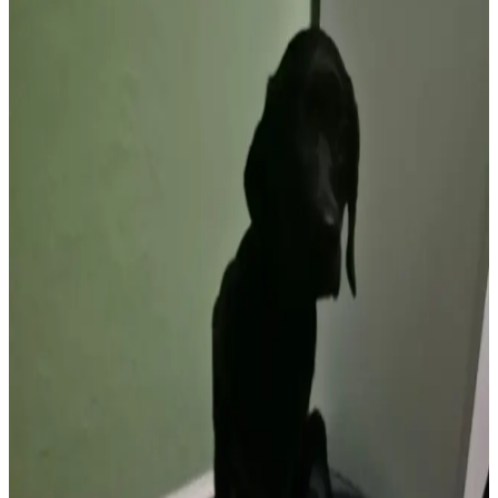
Notfall
Ein Fall aus unseren täglichen
Hausbesuchen - Stromkabel gefressen
SMA
Siyamed Mala Ali
Tierarzt & Gründer
2. Februar 2026
1
Min.
Ein Hund hatte ein Stromkabel gefressen – eine lebensgefährliche
Situation. Wenn ein Tier Kabel verschluckt, besteht akute
Lebensgefahr durch Stromschläge, Verbrennungen und innere
Verletzungen. Die Besitzerin reagierte zum Glück sehr schnell und
kontaktierte uns sofort. Ihre schnelle Reaktion war entscheidend.