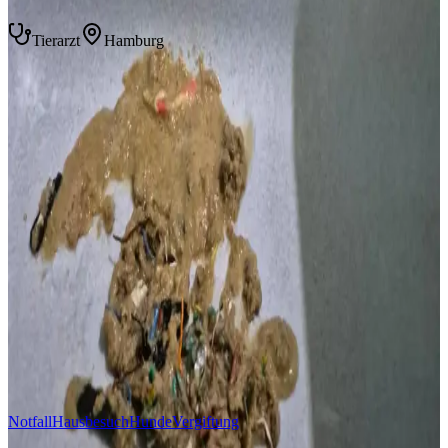
Tierarzt
Hamburg
Gründer von VetCar24 und praktizierender Tierarzt mit
Spezialisierung auf Notfallmedizin. Täglich im Einsatz für
Hamburgs Haustiere.
Tiernotfall?
Abend & Wochenende
Mobiler Tierarzt direkt bei Ihnen zuhause. Stressfrei und
professionell.
Notfall melden
Termin buchen
Themen
Notfall
Hausbesuch
Hunde
Vergiftung