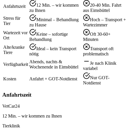
12 Min. – wir kommen
20-40 Min. Fahrt
Anfahrtszeit
zu Ihnen
aus Eimsbüttel
Stress für
Minimal – Behandlung
Hoch – Transport +
Tier
zu Hause
Wartezimmer
Wartezeit vor
Keine – sofortige
Oft 30-60+
Ort
Behandlung
Minuten
Alte/kranke
Ideal – kein Transport
Transport oft
Tiere
nötig
problematisch
Abends, nachts &
Je nach Klinik
Verfügbarkeit
Wochenende in Eimsbüttel
variabel
Nur GOT-
Kosten
Anfahrt + GOT-Notdienst
Notdienst
Anfahrtszeit
VetCar24
12 Min. – wir kommen zu Ihnen
Tierklinik