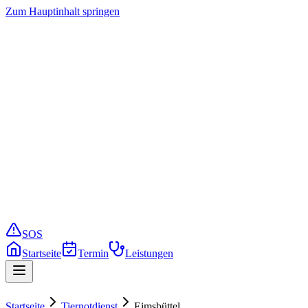
Zum Hauptinhalt springen
Startseite
Termin buchen
Leistungen
Preise
Service
Notfall
SOS
Startseite
Termin
Leistungen
Startseite
Tiernotdienst
Eimsbüttel