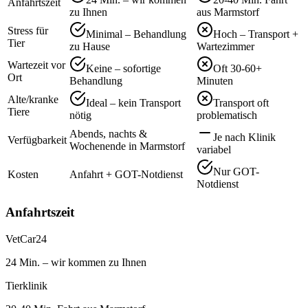
Anfahrtszeit
zu Ihnen
aus Marmstorf
Stress für
Minimal – Behandlung
Hoch – Transport +
Tier
zu Hause
Wartezimmer
Wartezeit vor
Keine – sofortige
Oft 30-60+
Ort
Behandlung
Minuten
Alte/kranke
Ideal – kein Transport
Transport oft
Tiere
nötig
problematisch
Abends, nachts &
Je nach Klinik
Verfügbarkeit
Wochenende in Marmstorf
variabel
Nur GOT-
Kosten
Anfahrt + GOT-Notdienst
Notdienst
Anfahrtszeit
VetCar24
24 Min. – wir kommen zu Ihnen
Tierklinik