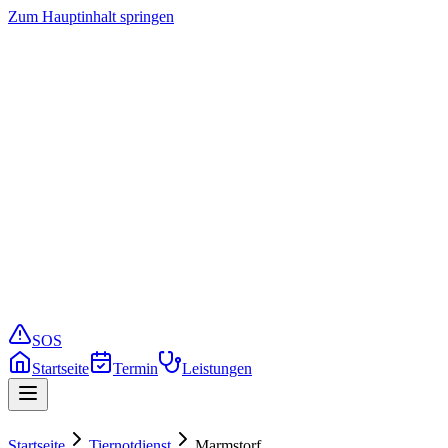
Zum Hauptinhalt springen
Startseite
Termin buchen
Leistungen
Preise
Service
Notfall
SOS
Startseite
Termin
Leistungen
Startseite
Tiernotdienst
Marmstorf