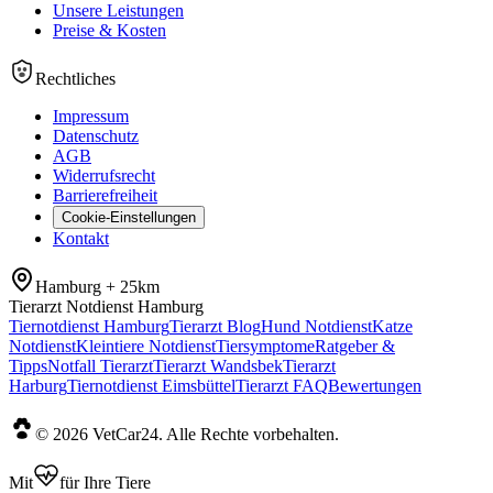
Unsere Leistungen
Preise & Kosten
Rechtliches
Impressum
Datenschutz
AGB
Widerrufsrecht
Barrierefreiheit
Cookie-Einstellungen
Kontakt
Hamburg +
25
km
Tierarzt Notdienst Hamburg
Tiernotdienst Hamburg
Tierarzt Blog
Hund Notdienst
Katze
Notdienst
Kleintiere Notdienst
Tiersymptome
Ratgeber &
Tipps
Notfall Tierarzt
Tierarzt Wandsbek
Tierarzt
Harburg
Tiernotdienst Eimsbüttel
Tierarzt FAQ
Bewertungen
©
2026
VetCar24.
Alle Rechte vorbehalten
.
Mit
für Ihre Tiere