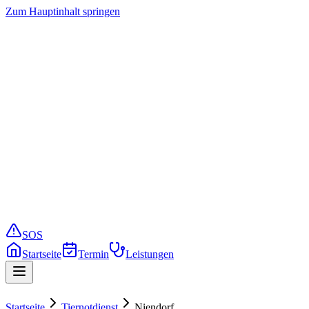
Zum Hauptinhalt springen
Startseite
Termin buchen
Leistungen
Preise
Service
Notfall
SOS
Startseite
Termin
Leistungen
Startseite
Tiernotdienst
Niendorf