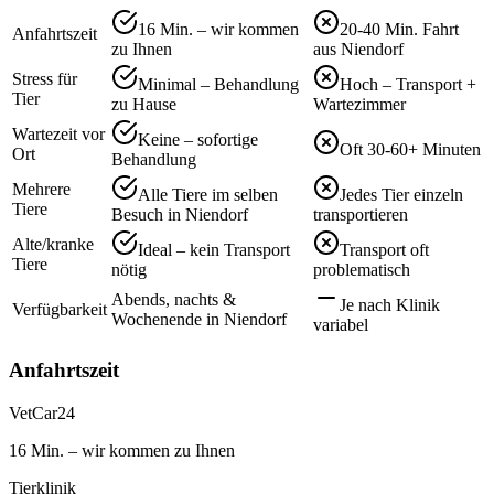
16 Min. – wir kommen
20-40 Min. Fahrt
Anfahrtszeit
zu Ihnen
aus Niendorf
Stress für
Minimal – Behandlung
Hoch – Transport +
Tier
zu Hause
Wartezimmer
Wartezeit vor
Keine – sofortige
Oft 30-60+ Minuten
Ort
Behandlung
Mehrere
Alle Tiere im selben
Jedes Tier einzeln
Tiere
Besuch in Niendorf
transportieren
Alte/kranke
Ideal – kein Transport
Transport oft
Tiere
nötig
problematisch
Abends, nachts &
Je nach Klinik
Verfügbarkeit
Wochenende in Niendorf
variabel
Anfahrtszeit
VetCar24
16 Min. – wir kommen zu Ihnen
Tierklinik