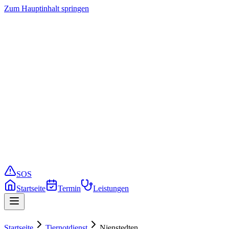
Zum Hauptinhalt springen
Startseite
Termin buchen
Leistungen
Preise
Service
Notfall
SOS
Startseite
Termin
Leistungen
Startseite
Tiernotdienst
Nienstedten