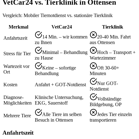
VetCar24 vs. Tierklinik in
Ottensen
Vergleich: Mobiler Tiernotdienst vs. stationäre Tierklinik
Merkmal
VetCar24
Tierklinik
14 Min. – wir kommen
20-40 Min. Fahrt
Anfahrtszeit
zu Ihnen
aus Ottensen
Minimal – Behandlung
Hoch – Transport +
Stress für Tier
zu Hause
Wartezimmer
Wartezeit vor
Keine – sofortige
Oft 30-60+
Ort
Behandlung
Minuten
Nur GOT-
Kosten
Anfahrt + GOT-Notdienst
Notdienst
Diagnose-
Klinische Untersuchung,
Vollständige
Möglichkeiten
EKG, Sauerstoff
Bildgebung, OP
Alle Tiere im selben
Jedes Tier einzeln
Mehrere Tiere
Besuch in Ottensen
transportieren
Anfahrtszeit