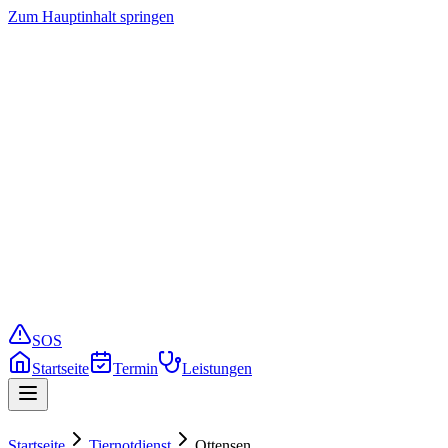
Zum Hauptinhalt springen
Startseite
Termin buchen
Leistungen
Preise
Service
Notfall
SOS
Startseite
Termin
Leistungen
Startseite
Tiernotdienst
Ottensen