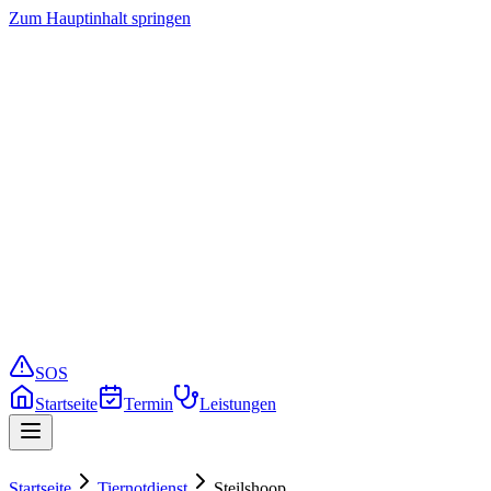
Zum Hauptinhalt springen
Startseite
Termin buchen
Leistungen
Preise
Service
Notfall
SOS
Startseite
Termin
Leistungen
Startseite
Tiernotdienst
Steilshoop